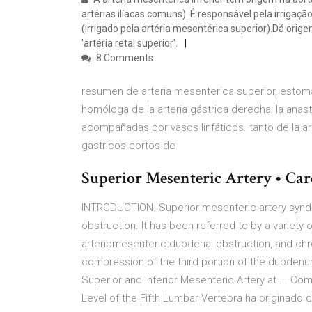
artérias ilíacas comuns). É responsável pela irrigaçã
(irrigado pela artéria mesentérica superior).Dá orig
'artéria retal superior'.
8 Comments
resumen de arteria mesenterica superior, estoma
homóloga de la arteria gástrica derecha; la ana
acompañadas por vasos linfáticos. tanto de la ar
gastricos cortos de
Superior Mesenteric Artery • Cardi
INTRODUCTION. Superior mesenteric artery syndro
obstruction. It has been referred to by a variety
arteriomesenteric duodenal obstruction, and chr
compression of the third portion of the duoden
Superior and Inferior Mesenteric Artery at ... Co
Level of the Fifth Lumbar Vertebra ha originado d