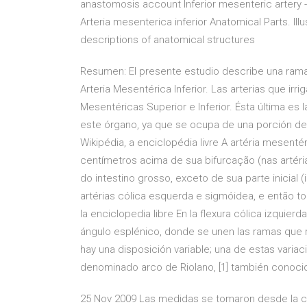
anastomosis account Inferior mesenteric artery - 
Arteria mesenterica inferior Anatomical Parts. I
descriptions of anatomical structures
Resumen: El presente estudio describe una rama 
Arteria Mesentérica Inferior. Las arterias que irr
Mesentéricas Superior e Inferior. Ésta última es 
este órgano, ya que se ocupa de una porción del 
Wikipédia, a enciclopédia livre A artéria mesenté
centímetros acima de sua bifurcação (nas artéri
do intestino grosso, exceto de sua parte inicial 
artérias cólica esquerda e sigmóidea, e então torn
la enciclopedia libre En la flexura cólica izquierd
ángulo esplénico, donde se unen las ramas que re
hay una disposición variable; una de estas varia
denominado arco de Riolano, [1] también conoci
25 Nov 2009 Las medidas se tomaron desde la cir