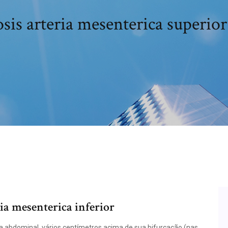
is arteria mesenterica superior 
ria mesenterica inferior
ta abdominal, vários centímetros acima de sua bifurcação (nas