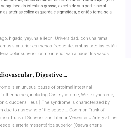
o sangüínea do intestino grosso, exceto de sua parte inicial
em as artérias cólica esquerda e sigmóidea, e então torna-se a
go, higado, yeyuna e ileon. Universidad. con una rama
stomosis anterior es menos frecuente; ambas arterias están
teria polar superior como inferior van a nacer los vasos
ovascular, Digestive ...
me is an unusual cause of proximal intestinal
 of other names, including Cast syndrome, Wilkie syndrome,
onic duodenal ileus [].The syndrome is characterized by
um due to narrowing of the space … Common Trunk of
mmon Trunk of Superior and Inferior Mesenteric Artery at the
esde la arteria mesentérica superior (Osawa arterial