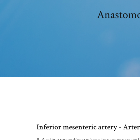
Anastomos
Inferior mesenteric artery - Arte
A artéria mesentérica inferior tem origem na aor