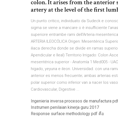
colon. It arises from the anterior 
artery at the level of the first lu
Un punto critico, individuato da Sudeck e conosc
sigma se viene a mancare o è insufficiente l'anas
superiore entrambe rami dell'Arteria mesenterica 
ARTERIA ILEOCÓLICA Origen: Mesentérica Superior 
iliaca derecha donde se divide en ramas superior e
Apendicular e Ileal) Territorio Irrigado: Colon 
mesentérica superior - Anatomía 1 Med005 - UAC 
higado, yeyuna e ileon. Universidad. con una ram
anterior es menos frecuente; ambas arterias está
polar superior como inferior van a nacer los vas
Cardiovascular, Digestive ...
Ingenieria inversa procesos de manufactura pd
Instrumen penilaian kinerja guru 2017
Response surface methodology pdf คือ