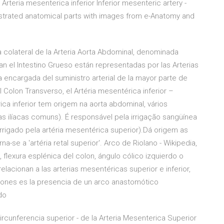
Arteria mesenterica inferior Inferior mesenteric artery -
llustrated anatomical parts with images from e-Anatomy and
colateral de la Arteria Aorta Abdominal, denominada
igan el Intestino Grueso están representadas por las Arterias
la encargada del suministro arterial de la mayor parte de
Colon Transverso, el Artéria mesentérica inferior –
rica inferior tem origem na aorta abdominal, vários
as ilíacas comuns). É responsável pela irrigação sangüínea
(irrigado pela artéria mesentérica superior).Dá origem as
a-se a 'artéria retal superior'. Arco de Riolano - Wikipedia,
a, flexura esplénica del colon, ángulo cólico izquierdo o
lacionan a las arterias mesentéricas superior e inferior,
ciones es la presencia de un arco anastomótico
do
cunferencia superior - de la Arteria Mesenterica Superior