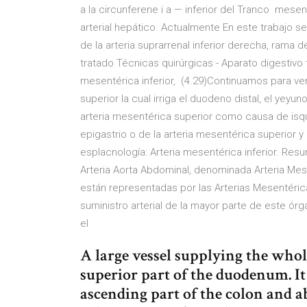
a la circunferene i a — inferior del Tranco mesen
arterial hepático. Actualmente En este trabajo s
de la arteria suprarrenal inferior derecha, rama de
tratado Técnicas quirúrgicas - Aparato digestivo 
mesentérica inferior, (4.29)Continuamos para ver 
superior la cual irriga el duodeno distal, el yeyun
arteria mesentérica superior como causa de isq
epigastrio o de la arteria mesentérica superior y d
esplacnología: Arteria mesentérica inferior. Res
Arteria Aorta Abdominal, denominada Arteria Mesen
están representadas por las Arterias Mesentéricas
suministro arterial de la mayor parte de este ór
el
A large vessel supplying the whole
superior part of the duodenum. It
ascending part of the colon and ab