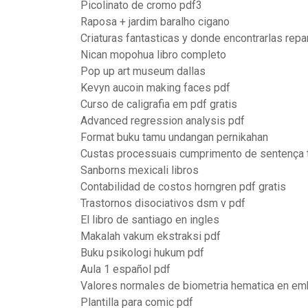
Picolinato de cromo pdf3
Raposa + jardim baralho cigano
Criaturas fantasticas y donde encontrarlas repa
Nican mopohua libro completo
Pop up art museum dallas
Kevyn aucoin making faces pdf
Curso de caligrafia em pdf gratis
Advanced regression analysis pdf
Format buku tamu undangan pernikahan
Custas processuais cumprimento de sentença t
Sanborns mexicali libros
Contabilidad de costos horngren pdf gratis
Trastornos disociativos dsm v pdf
El libro de santiago en ingles
Makalah vakum ekstraksi pdf
Buku psikologi hukum pdf
Aula 1 español pdf
Valores normales de biometria hematica en e
Plantilla para comic pdf