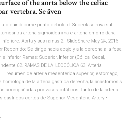
surface of the aorta below the celiac
mbar vertebra. Se även
iuto quindi come punto debole di Sudeck si trova sul
tomosi tra arteria sigmoidea ima e arteria emorroidaria
inferiore. Aorta y sus ramas 2 - SlideShare May 24, 2016 ·
Recorrido: Se dirige hacia abajo y a la derecha a la fosa
 inferior Ramas: Superior, Inferior (Cólica, Cecal,
Ascendente 62. RAMAS DE LA ILEOCÓLICA 63. Arteria
... resumen de arteria mesenterica superior, estomago,
a homóloga de la arteria gástrica derecha; la anastomosis
n acompañadas por vasos linfáticos. tanto de la arteria
os gastricos cortos de Superior Mesenteric Artery •
f