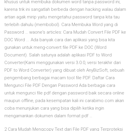
khusus untuk membuka dokumen word tanpa password ini,
karena trik ini sangatlah berbeda dengan hacking walau dalam
artian agak mirip yaitu mengetahui password tanpa kita tau
terlebih dahulu (membobol). Cara Membuka Word yang di
Password … waone's articles: Cara Mudah Convert File PDF ke
DOC Word ... Ada banyak cara dan aplikasi yang bisa kita
gunakan untuk meng-convert file PDF ke DOC (Word
Document). Salah satunya adalah aplikasi PDF to Word
Converter(Kami menggunakan versi 3.0.0, versi terakhir dari
PDF to Word Converter) yang dibuat oleh AnyBizSoft, sebuah
pengembang berbagai macam tool file PDF. Daftar Cara
Mengunci File PDF Dengan Password Ada berbagai cara
untuk mengunci file pdf dengan password baik secara online
maupun offline, pada kesempatan kali ini carabimo.com akan
coba menunjukan cara yang bisa dipilih ketika ingin
mengamankan dokumen dalam format pdf …
2 Cara Mudah Mengcopy Text dari File PDF yang Terproteksi