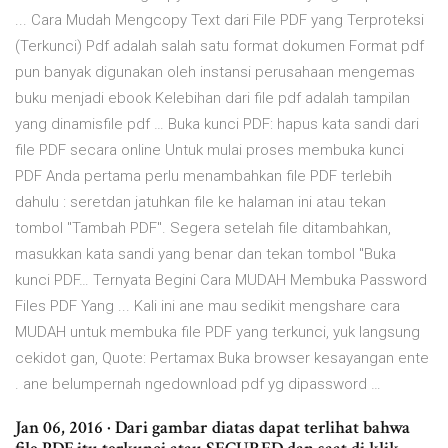
... Cara Mudah Mengcopy Text dari File PDF yang Terproteksi
(Terkunci) Pdf adalah salah satu format dokumen Format pdf
pun banyak digunakan oleh instansi perusahaan mengemas
buku menjadi ebook Kelebihan dari file pdf adalah tampilan
yang dinamisfile pdf … Buka kunci PDF: hapus kata sandi dari
file PDF secara online Untuk mulai proses membuka kunci
PDF Anda pertama perlu menambahkan file PDF terlebih
dahulu : seretdan jatuhkan file ke halaman ini atau tekan
tombol "Tambah PDF". Segera setelah file ditambahkan,
masukkan kata sandi yang benar dan tekan tombol "Buka
kunci PDF… Ternyata Begini Cara MUDAH Membuka Password
Files PDF Yang ... Kali ini ane mau sedikit mengshare cara
MUDAH untuk membuka file PDF yang terkunci, yuk langsung
cekidot gan, Quote: Pertamax Buka browser kesayangan ente
. ane belumpernah ngedownload pdf yg dipassword …
Jan 06, 2016 · Dari gambar diatas dapat terlihat bahwa