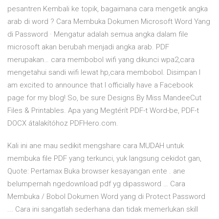
pesantren Kembali ke topik, bagaimana cara mengetik angka
arab di word ? Cara Membuka Dokumen Microsoft Word Yang
di Password · Mengatur adalah semua angka dalam file
microsoft akan berubah menjadi angka arab. PDF
merupakan… cara membobol wifi yang dikunci wpa2,cara
mengetahui sandi wifi lewat hp,cara membobol. Disimpan I
am excited to announce that I officially have a Facebook
page for my blog! So, be sure Designs By Miss MandeeCut
Files & Printables. Apa yang Megtérít PDF-t Word-be, PDF-t
DOCX átalakítóhoz PDFHero.com.
Kali ini ane mau sedikit mengshare cara MUDAH untuk
membuka file PDF yang terkunci, yuk langsung cekidot gan,
Quote: Pertamax Buka browser kesayangan ente . ane
belumpernah ngedownload pdf yg dipassword … Cara
Membuka / Bobol Dokumen Word yang di Protect Password
... Cara ini sangatlah sederhana dan tidak memerlukan skill