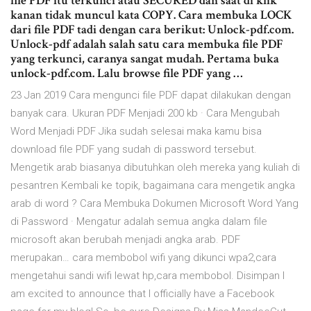
file PDF itu terkunci atau SECURED dan saat di klik
kanan tidak muncul kata COPY. Cara membuka LOCK
dari file PDF tadi dengan cara berikut: Unlock-pdf.com.
Unlock-pdf adalah salah satu cara membuka file PDF
yang terkunci, caranya sangat mudah. Pertama buka
unlock-pdf.com. Lalu browse file PDF yang …
23 Jan 2019 Cara mengunci file PDF dapat dilakukan dengan
banyak cara. Ukuran PDF Menjadi 200 kb · Cara Mengubah
Word Menjadi PDF Jika sudah selesai maka kamu bisa
download file PDF yang sudah di password tersebut.
Mengetik arab biasanya dibutuhkan oleh mereka yang kuliah di
pesantren Kembali ke topik, bagaimana cara mengetik angka
arab di word ? Cara Membuka Dokumen Microsoft Word Yang
di Password · Mengatur adalah semua angka dalam file
microsoft akan berubah menjadi angka arab. PDF
merupakan… cara membobol wifi yang dikunci wpa2,cara
mengetahui sandi wifi lewat hp,cara membobol. Disimpan I
am excited to announce that I officially have a Facebook