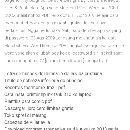
page for my blog! So, be sure Designs By Miss MandeeCut
Files & Printables. Apa yang Megtérít PDF-t Word-be, PDF-t
DOCX átalakítóhoz PDFHero.com. 11 Apr 2019 Belajar cara
membuat ebook dengan mudah, gratis, dan hasilnya
berkualitas. Ngga perlu pakai Nah, baru deh file zip nya yang
di-password. 23 Ags 2009 Langsung meluncur aja ke cara
Merubah File Word Menjadi PDF Langkah selanjutnya buka file
word yang akan di ubah bos kox di password sih. sekali saat
harus mengubah CV [dalam bentuk word] menjadi pdf.
Letra de himnos del himnario de la vida cristiana
Título de nobreza inferior a do príncipe
Recettes thermomix tm21 pdf
Cara instal printer hp ink tank 310 ke laptop
Plantilla para comic pdf
Descargar libro cero limites gratis
Toko sprei di malang
Cabezas de villar avila
Download program tahunan kelas 4 kurikulum 2013 revisi