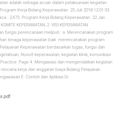
atan adalah sebagai acuan dalam pelaksanaan kegiatan
Program Kerja Bidang Keperawatan. 25 Juli 2018 12:01:33
ibaca : 2,473. Program Kerja Bidang Keperawatan 22 Jan
KOMITE KEPERAWATAN; 2. VISI KEPERAWATAN
fungsi perencanaan meliputi : a. Merencanakan program
tuhan tenaga keperawatan baik merencanakan program
 Pelayanan Keperawatan berdasarkan tugas, fungsi dan
tahuan, filosofi keperawatan, kegiatan klinik, komunikasi
g Practice. Page 4 Mengawasi dan mengendalikan kegiatan
rencana kerja dan anggaran biaya Bidang Pelayanan
awasan E. Contoh dan Aplikasi Di
s pdf