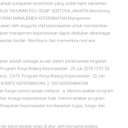
usahaan pelayanan kesehatan yang sudah kami samarkan
RJA TAHUNAN RSU SIGAP SENTOSA JAKARTA Monitoring
E: LAPORAN MANAJEMEN KEPERAWATAN Manajemen
akukan oleh anggota staf keperawatan untuk memberikan
apan manajemen keperawatan dapat dilakukan diberbagai
erawatan bedah. Membaca dan memeriksa rencana
atan adalah sebagai acuan dalam pelaksanaan kegiatan
Program Kerja Bidang Keperawatan. 25 Juli 2018 12:01:33
ibaca : 2,473. Program Kerja Bidang Keperawatan 22 Jan
KOMITE KEPERAWATAN; 2. VISI KEPERAWATAN
fungsi perencanaan meliputi : a. Merencanakan program
tuhan tenaga keperawatan baik merencanakan program
 Pelayanan Keperawatan berdasarkan tugas, fungsi dan
mite keperawatan jelas di atur oleh bersama bidang