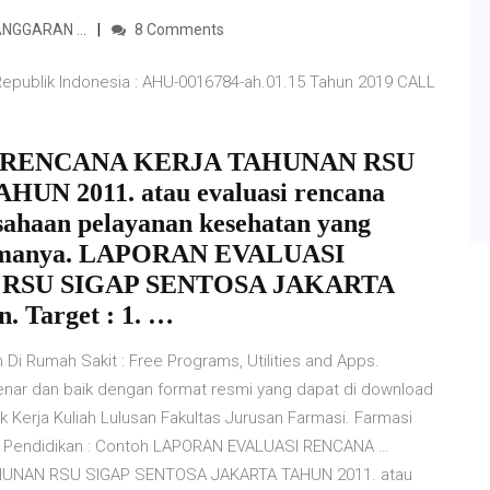
ANGGARAN …
8 Comments
epublik Indonesia : AHU-0016784-ah.01.15 Tahun 2019 CALL
I RENCANA KERJA TAHUNAN RSU
N 2011. atau evaluasi rencana
sahaan pelayanan kesehatan yang
namanya. LAPORAN EVALUASI
RSU SIGAP SENTOSA JAKARTA
. Target : 1. …
Di Rumah Sakit : Free Programs, Utilities and Apps.
benar dan baik dengan format resmi yang dapat di download
k Kerja Kuliah Lulusan Fakultas Jurusan Farmasi. Farmasi
kel Pendidikan : Contoh LAPORAN EVALUASI RENCANA …
UNAN RSU SIGAP SENTOSA JAKARTA TAHUN 2011. atau