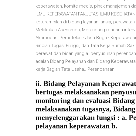
keperawatan, komite medis, pihak manajemen
ILMU KEPERAWATAN FAKULTAS ILMU KESEHATAN 
keterampilan di bidang layanan lansia, perawatan 
Melakukan Asessmen; Merancang rencana interven
Akomodasi Perhotelan · Jasa Boga · Keperawatan
Rincian Tugas, Fungsi, dan Tata Kerja Rumah S
perawat dan bidan yang a. penyusunan perencan
adalah Bidang Pelayanan dan Bidang Keperawat
kerja Bagian Tata Usaha,. Perencanaan
ii. Bidang Pelayanan Keperawa
bertugas melaksanakan penyus
monitoring dan evaluasi Bidan
melaksanakan tugasnya, Bidan
menyelenggarakan fungsi : a. 
pelayanan keperawatan b.