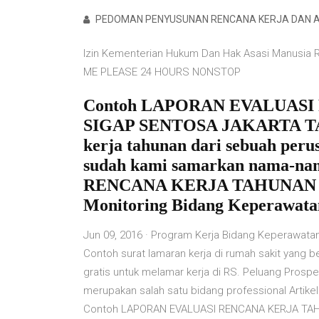
PEDOMAN PENYUSUNAN RENCANA KERJA DAN 
Izin Kementerian Hukum Dan Hak Asasi Manusia R
ME PLEASE 24 HOURS NONSTOP
Contoh LAPORAN EVALUAS
SIGAP SENTOSA JAKARTA TAHU
kerja tahunan dari sebuah peru
sudah kami samarkan nama-
RENCANA KERJA TAHUNAN 
Monitoring Bidang Keperawatan
Jun 09, 2016 · Program Kerja Bidang Keperawatan 
Contoh surat lamaran kerja di rumah sakit yang 
gratis untuk melamar kerja di RS. Peluang Prospe
merupakan salah satu bidang professional Arti
Contoh LAPORAN EVALUASI RENCANA KERJA TAH