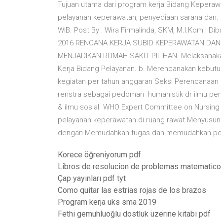
Tujuan utama dari program kerja Bidang Keperaw
pelayanan keperawatan, penyediaan sarana dan. 
WIB. Post By : Wira Firmalinda, SKM, M.I.Kom | D
2016 RENCANA KERJA SUBID KEPERAWATAN DAN 
MENJADIKAN RUMAH SAKIT PILIHAN Melaksanakan 
Kerja Bidang Pelayanan. b. Merencanakan kebu
kegiatan per tahun anggaran Seksi Perencanaan
renstra sebagai pedoman humanistik dr ilmu penge
& ilmu sosial. WHO Expert Committee on Nursin
pelayanan keperawatan di ruang rawat Menyusun 
dengan Memudahkan tugas dan memudahkan peng
Korece öğreniyorum pdf
Libros de resolucion de problemas matematico
Çap yayınları pdf tyt
Como quitar las estrias rojas de los brazos
Program kerja uks sma 2019
Fethi gemuhluoğlu dostluk üzerine kitabı pdf