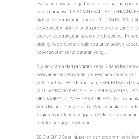
evaluasi rencana kerja tahunan dari sebuah per
nama-namanya. LAPORAN EVALUASI RENCANA KE
Bidang Keperawatan. Target : 1. … I'M NURS
keperawatan adalah suatu proses kerja yang dil
asuhan keperawatan secara professional. Pener
bidang keperawatan, salah satunya adalah kep
keperawatan serta catatan yang …
Tujuan utama dari program kerja Bidang Keperaw
pelayanan keperawatan, penyediaan sarana dan. 
WIB. Post By : Wira Firmalinda, SKM, M.I.Kom | D
2016 RENCANA KERJA SUBID KEPERAWATAN DAN 
MENJADIKAN RUMAH SAKIT PILIHAN Melaksanakan 
Kerja Bidang Pelayanan. b. Merencanakan kebu
kegiatan per tahun anggaran Seksi Perencanaan
renstra sebagai pedoman
28 Okt 2015 Saat ini, peran dan program kerja ko