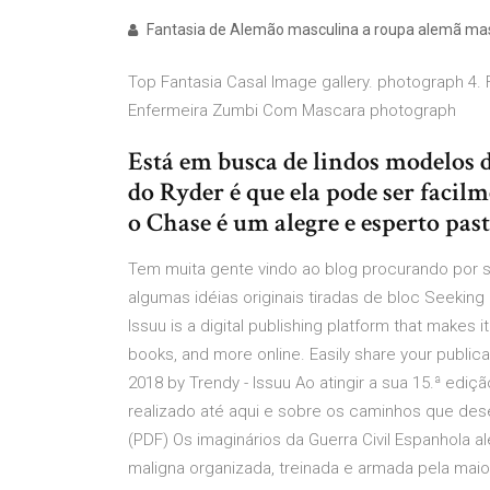
Fantasia de Alemão masculina a roupa alemã masc
Top Fantasia Casal Image gallery. photograph 4.
Enfermeira Zumbi Com Mascara photograph
Está em busca de lindos modelos d
do Ryder é que ela pode ser faci
o Chase é um alegre e esperto pas
Tem muita gente vindo ao blog procurando por s
algumas idéias originais tiradas de bloc Seekin
Issuu is a digital publishing platform that makes
books, and more online. Easily share your publica
2018 by Trendy - Issuu Ao atingir a sua 15.ª ediç
realizado até aqui e sobre os caminhos que de
(PDF) Os imaginários da Guerra Civil Espanhola 
maligna organizada, treinada e armada pela maior