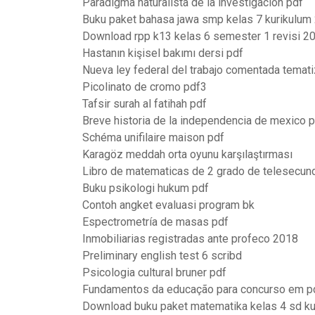
Paradigma naturalista de la investigacion pdf
Buku paket bahasa jawa smp kelas 7 kurikulum
Download rpp k13 kelas 6 semester 1 revisi 2
Hastanın kişisel bakımı dersi pdf
Nueva ley federal del trabajo comentada temat
Picolinato de cromo pdf3
Tafsir surah al fatihah pdf
Breve historia de la independencia de mexico 
Schéma unifilaire maison pdf
Karagöz meddah orta oyunu karşılaştırması
Libro de matematicas de 2 grado de telesecun
Buku psikologi hukum pdf
Contoh angket evaluasi program bk
Espectrometría de masas pdf
Inmobiliarias registradas ante profeco 2018
Preliminary english test 6 scribd
Psicologia cultural bruner pdf
Fundamentos da educação para concurso em p
Download buku paket matematika kelas 4 sd ku