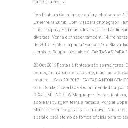
fantasia utilizada
Top Fantasia Casal Image gallery. photograph 4.
Enfermeira Zumbi Com Mascara photograph Fanta
Linda roupa alemã masculina para se divertir. Fa
diversas. Venha conhecer também. 14 melhores im
de 2019 - Explore a pasta "Fantasia" de Bkovarikis
alemão e Roupa tipica alemã. FANTASIAS PARA 
28 Out 2016 Festas à fantasia são as melhores! 
começam a aparecer bastante, mas não precisa 
costura ... Sep 20, 2017 · FANTASIA NEON SEM 
6:18. Bonita, Fica a Dica Recommended for you.
COSTUME (NO SEW Maquiagem festa a fantasia, Pol
sobre Maquiagem festa a fantasia, Policial, Bope
Mantém-te em segurança e saudável. Não te es
social e está atento às fontes oficiais para te 