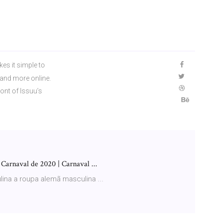
kes it simple to
and more online.
ront of Issuu’s
arnaval de 2020 | Carnaval ...
ina a roupa alemã masculina ...