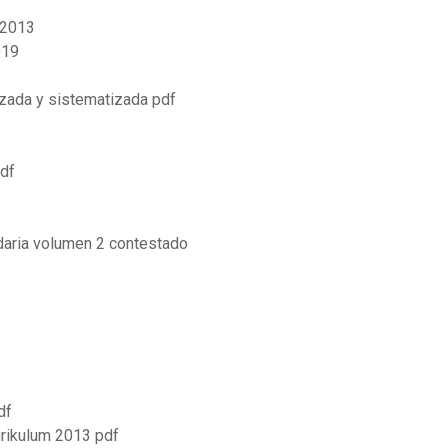
 2013
019
izada y sistematizada pdf
pdf
daria volumen 2 contestado
df
rikulum 2013 pdf