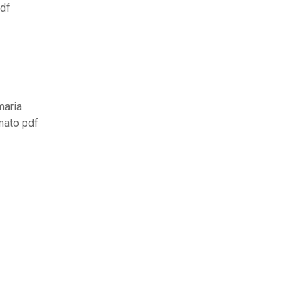
pdf
maria
mato pdf