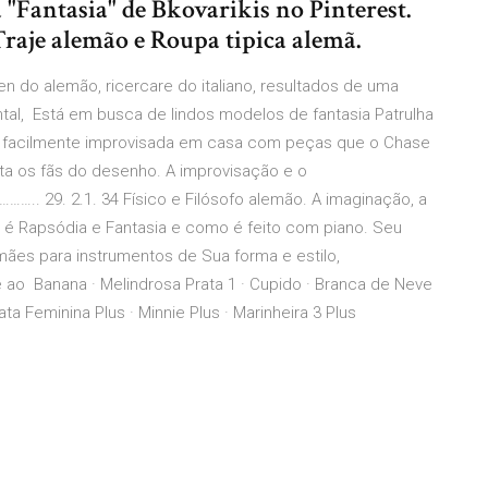
a "Fantasia" de Bkovarikis no Pinterest.
Traje alemão e Roupa tipica alemã.
en do alemão, ricercare do italiano, resultados de uma
tal, Está em busca de lindos modelos de fantasia Patrulha
er facilmente improvisada em casa com peças que o Chase
ta os fãs do desenho. A improvisação e o
.. 29. 2.1. 34 Físico e Filósofo alemão. A imaginação, a
e é Rapsódia e Fantasia e como é feito com piano. Seu
mães para instrumentos de Sua forma e estilo,
 ao Banana · Melindrosa Prata 1 · Cupido · Branca de Neve
ta Feminina Plus · Minnie Plus · Marinheira 3 Plus