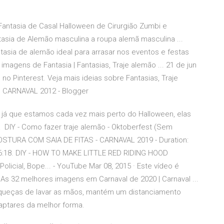
 Fantasia de Casal Halloween de Cirurgião Zumbi e
sia de Alemão masculina a roupa alemã masculina ...
ntasia de alemão ideal para arrasar nos eventos e festas
agens de Fantasia | Fantasias, Traje alemão ... 21 de jun
 no Pinterest. Veja mais ideias sobre Fantasias, Traje
O CARNAVAL 2012 - Blogger
E já que estamos cada vez mais perto do Halloween, elas
DIY - Como fazer traje alemão - Oktoberfest (Sem
COSTURA COM SAIA DE FITAS - CARNAVAL 2019 - Duration:
 6:18. DIY - HOW TO MAKE LITTLE RED RIDING HOOD
icial, Bope... - YouTube Mar 08, 2015 · Este vídeo é
 As 32 melhores imagens em Carnaval de 2020 | Carnaval ...
queças de lavar as mãos, mantém um distanciamento
adaptares da melhor forma.