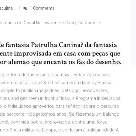
ulina ...
1 Comments
 Fantasia de Casal Halloween de Cirurgião Zumbi e
e fantasia Patrulha Canina? da fantasia
lmente improvisada em casa com peças que
tor alemão que encanta os fãs do desenho.
ugestões de fantasias de carnaval. Então vou colocar
g redemption #1 aidan & ethan cameron dane by Bianca ...
 it simple to publish magazines, catalogs, newspapers,
tions and get them in front of Issuu’s Programa IndieLisboa
ão, o IndieLisboa aproveitou para reflectir sobre o percurso
seja percorrer nos próximos anos. Se fazemos um balanço
alemã, com viés pobre, improvisada, contra uma força
 potência militar da Europa, e apelavam à solidariedade A