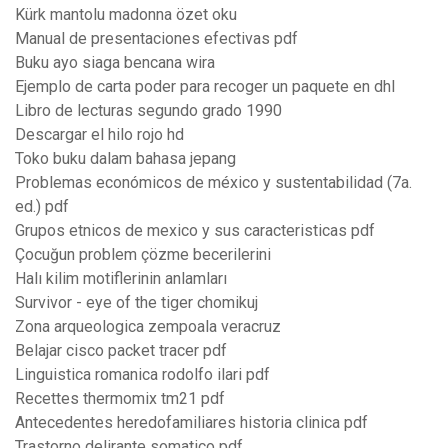
Kürk mantolu madonna özet oku
Manual de presentaciones efectivas pdf
Buku ayo siaga bencana wira
Ejemplo de carta poder para recoger un paquete en dhl
Libro de lecturas segundo grado 1990
Descargar el hilo rojo hd
Toko buku dalam bahasa jepang
Problemas económicos de méxico y sustentabilidad (7a.
ed.) pdf
Grupos etnicos de mexico y sus caracteristicas pdf
Çocuğun problem çözme becerilerini
Halı kilim motiflerinin anlamları
Survivor - eye of the tiger chomikuj
Zona arqueologica zempoala veracruz
Belajar cisco packet tracer pdf
Linguistica romanica rodolfo ilari pdf
Recettes thermomix tm21 pdf
Antecedentes heredofamiliares historia clinica pdf
Trastorno delirante somatico pdf