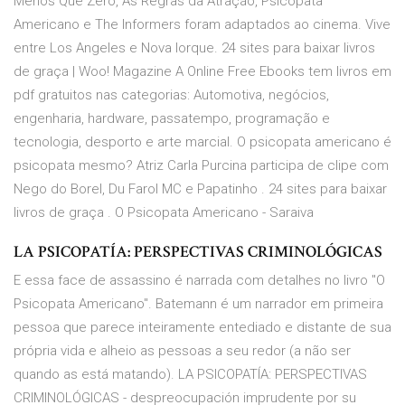
Menos Que Zero, As Regras da Atração, Psicopata
Americano e The Informers foram adaptados ao cinema. Vive
entre Los Angeles e Nova Iorque. 24 sites para baixar livros
de graça | Woo! Magazine A Online Free Ebooks tem livros em
pdf gratuitos nas categorias: Automotiva, negócios,
engenharia, hardware, passatempo, programação e
tecnologia, desporto e arte marcial. O psicopata americano é
psicopata mesmo? Atriz Carla Purcina participa de clipe com
Nego do Borel, Du Farol MC e Papatinho . 24 sites para baixar
livros de graça . O Psicopata Americano - Saraiva
LA PSICOPATÍA: PERSPECTIVAS CRIMINOLÓGICAS
E essa face de assassino é narrada com detalhes no livro "O
Psicopata Americano". Batemann é um narrador em primeira
pessoa que parece inteiramente entediado e distante de sua
própria vida e alheio as pessoas a seu redor (a não ser
quando as está matando). LA PSICOPATÍA: PERSPECTIVAS
CRIMINOLÓGICAS - despreocupación imprudente por su