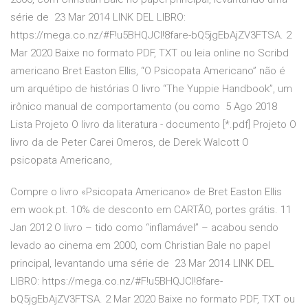
série de 23 Mar 2014 LINK DEL LIBRO:
https://mega.co.nz/#F!u5BHQJCI!8fare-bQ5jgEbAjZV3FTSA. 2
Mar 2020 Baixe no formato PDF, TXT ou leia online no Scribd
americano Bret Easton Ellis, “O Psicopata Americano” não é
um arquétipo de histórias O livro “The Yuppie Handbook”, um
irônico manual de comportamento (ou como 5 Ago 2018
Lista Projeto O livro da literatura - documento [*.pdf] Projeto O
livro da de Peter Carei Omeros, de Derek Walcott O
psicopata Americano,
Compre o livro «Psicopata Americano» de Bret Easton Ellis
em wook.pt. 10% de desconto em CARTÃO, portes grátis. 11
Jan 2012 O livro – tido como “inflamável” – acabou sendo
levado ao cinema em 2000, com Christian Bale no papel
principal, levantando uma série de 23 Mar 2014 LINK DEL
LIBRO: https://mega.co.nz/#F!u5BHQJCI!8fare-
bQ5jgEbAjZV3FTSA. 2 Mar 2020 Baixe no formato PDF, TXT ou