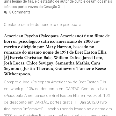
uma legião de fãs, e o estatuto de autor de culto e de um dos mais
icónicos porta-vozes da Geração X.
8 Comments
O estado de arte do conceito de psicopatia
American Psycho (Psicopata Americano) é um filme de
horror psicológico satírico americano de 2000 co-
escrito e dirigido por Mary Harron, baseado no
romance do mesmo nome de 1991 de Bret Easton Ellis.
[5] Estrela Christian Bale, Willem Dafoe, Jared Leto,
Josh Lucas, Chloë Sevigny, Samantha Mathis, Cara
Seymour, Justin Theroux, Guinevere Turner e Reese
Witherspoon.
Compre o livro «Psicopata Americano» de Bret Easton Ellis
em wook.pt. 10% de desconto em CARTÃO. Compre o livro
«Psicopata Americano» de Bret Easton Ellis em wook.pt. 10%
de desconto em CARTÃO, portes grátis. 11 Jan 2012 O livro –
tido como “inflamável” – acabou sendo levado ao cinema em
2000, com Christian Bale no papel principal, levantando uma