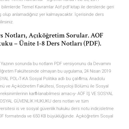
 bilimlerde Temel Kavramlar Aöf pdf kitap ile derslerde geri
ş olup anlamadığınız yer kalmayacaktır. İçerisinde ders
lirsiniz.
s Notları, Açıköğretim Sorular. AOF
ku – Ünite 1-8 Ders Notları (PDF).
 Yazının sonunda bu notların PDF versiyonunu da Devamını
 Öğretim Fakültesinde olmayan bu uygulama, 24 Nisan 2019
OSYAL POL‹T‹KA Sosyal Politika adl› bu çal›ﬂma; Anadolu
ümü ve Aç›kö¤retim Fakültesi, Sosyoloji Bölümü ile Sosyal
gereksinimlerinin karﬂ›lanabilmesi amac›y- AÖF İŞ VE SOSYAL
 SOSYAL GÜVENLİK HUKUKU ders notları ve tüm
ersitesi is ve sosyal güvenlik hukuku ders notu indir,isletme
u PDF formatında ve 650 KB büyüklüğünde. Açıköğretim Sosyal