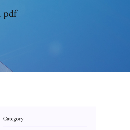
i pdf
Category