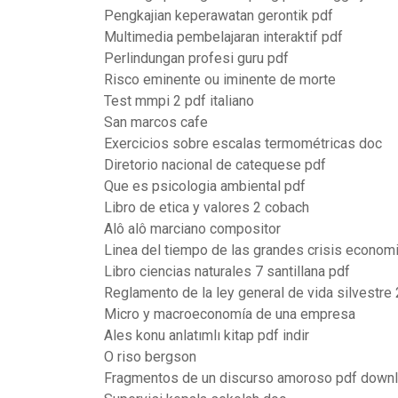
Pengkajian keperawatan gerontik pdf
Multimedia pembelajaran interaktif pdf
Perlindungan profesi guru pdf
Risco eminente ou iminente de morte
Test mmpi 2 pdf italiano
San marcos cafe
Exercicios sobre escalas termométricas doc
Diretorio nacional de catequese pdf
Que es psicologia ambiental pdf
Libro de etica y valores 2 cobach
Alô alô marciano compositor
Linea del tiempo de las grandes crisis econom
Libro ciencias naturales 7 santillana pdf
Reglamento de la ley general de vida silvestre
Micro y macroeconomía de una empresa
Ales konu anlatımlı kitap pdf indir
O riso bergson
Fragmentos de un discurso amoroso pdf down