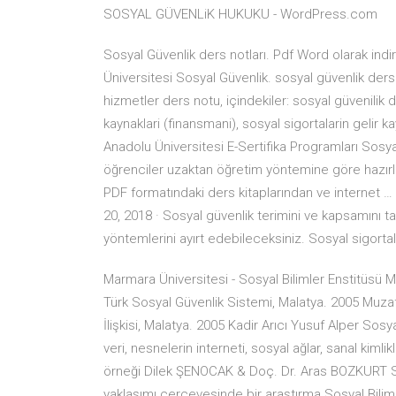
SOSYAL GÜVENLiK HUKUKU - WordPress.com
Sosyal Güvenlik ders notları. Pdf Word olarak indir
Üniversitesi Sosyal Güvenlik. sosyal güvenlik der
hizmetler ders notu, içindekiler: sosyal güvenilik d
kaynaklari (finansmani), sosyal sigortalarin gelir 
Anadolu Üniversitesi E-Sertifika Programları Sosya
öğrenciler uzaktan öğretim yöntemine göre hazır
PDF formatındaki ders kitaplarından ve internet 
20, 2018 · Sosyal güvenlik terimini ve kapsamını 
yöntemlerini ayırt edebileceksiniz. Sosyal sigorta
Marmara Üniversitesi - Sosyal Bilimler Enstitüsü M
Türk Sosyal Güvenlik Sistemi, Malatya. 2005 Muza
İlişkisi, Malatya. 2005 Kadir Arıcı Yusuf Alper Sos
veri, nesnelerin interneti, sosyal ağlar, sanal kiml
örneği Dilek ŞENOCAK & Doç. Dr. Aras BOZKURT Sos
yaklaşımı çerçevesinde bir araştırma Sosyal Bili