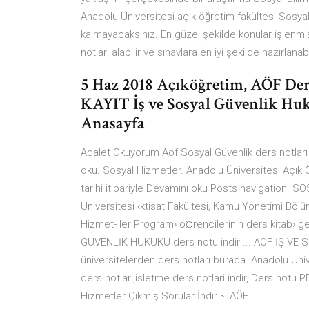
Anadolu Üniversitesi açık öğretim fakültesi Sosyal
kalmayacaksınız. En güzel şekilde konular işlenmi
notları alabilir ve sınavlara en iyi şekilde hazırlanabi
5 Haz 2018 Açıköğretim, AÖF Der
KAYIT İş ve Sosyal Güvenlik Huku
Anasayfa
Adalet Okuyorum Aöf Sosyal Güvenlik ders notları
oku. Sosyal Hizmetler. Anadolu Üniversitesi Açık
tarihi itibariyle Devamını oku Posts navigation. S
Üniversitesi ‹ktisat Fakültesi, Kamu Yönetimi Böl
Hizmet- ler Program› ö¤rencilerinin ders kitab› 
GÜVENLİK HUKUKU ders notu indir ... AÖF İŞ VE
üniversitelerden ders notları burada. Anadolu Üniv
ders notlari,isletme ders notlari indir, Ders not
Hizmetler Çıkmış Sorular İndir ~ AÖF ...