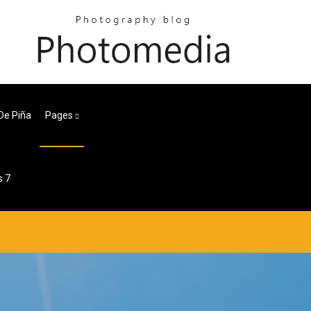
De Piña
Pages
s 7