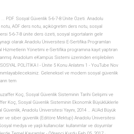
 ... PDF. Sosyal Güvenlik 5-6-7-8 Ünite Özeti. Anadolu
s notu, AÖF ders notu, açikögretim ders notu, sosyal
ersi 5-6-7-8 ünite ders özeti, sosyal sigortalarin gelir
kaynagi olarak Anadolu Üniversitesi E-Sertifika Programları
l Hizmetlerin Yönetimi e-Sertifika programına kayıt yaptıran
lanmış Anadolum eKampüs Sistemi üzerinden erişilebilen
… SOSYAL POLİTİKA I - Ünite 5 Konu Anlatımı 1 - YouTube Nov
tanımlayabileceksiniz. Geleneksel ve modern sosyal güvenlik
ların tem
uzaffer Koç, Sosyal Güvenlik Sisteminin Tarihi Gelişimi ve
ffer Koç, Sosyal Güvenlik Sisteminin Ekonomik Büyüklüklerle
yal Güvenlik, Anadolu Üniversitesi Yayını, 2014 … AUAd Büyük
ikler ve siber güvenlik (Editöre Mektup) Anadolu Üniversitesi
yal medya ve yaşlı kullanıcılar: kullanımlar ve doyumlar
mlerde Temel Kavramlar - Öğrenci Kurdu Feb 05, 2017 ·