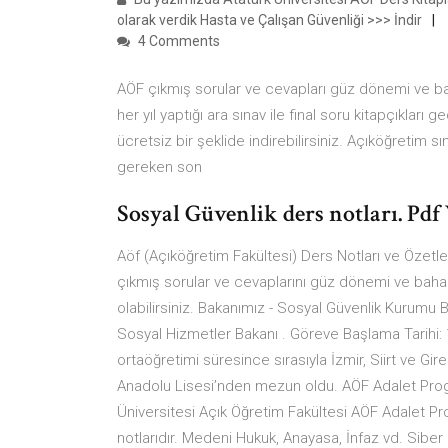
olarak verdik Hasta ve Çalışan Güvenliği >>> İndir
4 Comments
AÖF çıkmış sorular ve cevapları güz dönemi ve bah
her yıl yaptığı ara sınav ile final soru kitapçıkla
ücretsiz bir şeklide indirebilirsiniz. Açıköğretim sı
gereken son
Sosyal Güvenlik ders notları. Pdf 
Aöf (Açıköğretim Fakültesi) Ders Notları ve Özetler
çıkmış sorular ve cevaplarını güz dönemi ve bahar 
olabilirsiniz. Bakanımız - Sosyal Güvenlik Kurumu
Sosyal Hizmetler Bakanı . Göreve Başlama Tarihi:
ortaöğretimi süresince sırasıyla İzmir, Siirt ve Gi
Anadolu Lisesi’nden mezun oldu. AÖF Adalet Progr
Üniversitesi Açık Öğretim Fakültesi AÖF Adalet P
notlarıdır. Medeni Hukuk, Anayasa, İnfaz vd. Sib