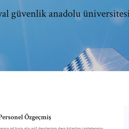
al güvenlik anadolu üniversites
Personel Özgeçmiş
ına ait bazı ata aöf derslerinin ders kitapları ünitelenmiş