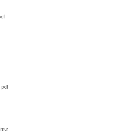
pdf
s pdf
imur