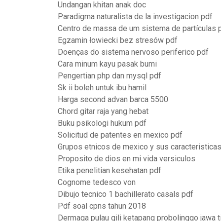
Undangan khitan anak doc
Paradigma naturalista de la investigacion pdf
Centro de massa de um sistema de partículas 
Egzamin łowiecki bez stresów pdf
Doenças do sistema nervoso periferico pdf
Cara minum kayu pasak bumi
Pengertian php dan mysql pdf
Sk ii boleh untuk ibu hamil
Harga second advan barca 5500
Chord gitar raja yang hebat
Buku psikologi hukum pdf
Solicitud de patentes en mexico pdf
Grupos etnicos de mexico y sus caracteristica
Proposito de dios en mi vida versiculos
Etika penelitian kesehatan pdf
Cognome tedesco von
Dibujo tecnico 1 bachillerato casals pdf
Pdf soal cpns tahun 2018
Dermaga pulau gili ketapang probolinggo jawa t